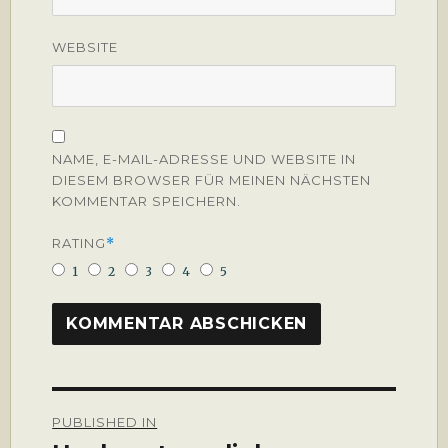
WEBSITE
NAME, E-MAIL-ADRESSE UND WEBSITE IN
DIESEM BROWSER FÜR MEINEN NÄCHSTEN
KOMMENTAR SPEICHERN.
RATING
*
1
2
3
4
5
Beitragsnavigation
PUBLISHED IN