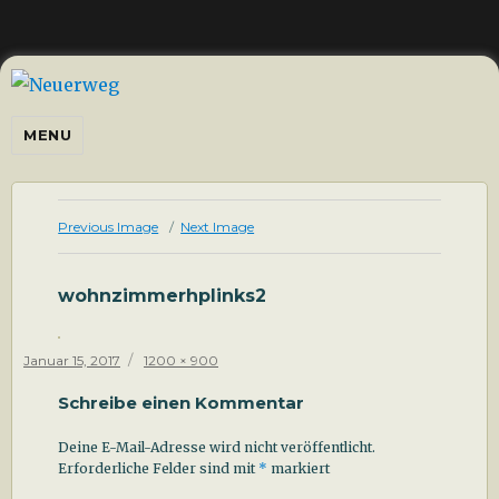
Neuerweg
MENU
Previous Image
Next Image
wohnzimmerhplinks2
Posted
Full
Januar 15, 2017
1200 × 900
on
size
Schreibe einen Kommentar
Deine E-Mail-Adresse wird nicht veröffentlicht.
Erforderliche Felder sind mit
*
markiert