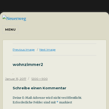
Neuerweg
MENU
Previous Image
Next Image
wohnzimmer2
Posted
Full
Januar 15, 2017
1200 × 900
on
size
Schreibe einen Kommentar
Deine E-Mail-Adresse wird nicht veröffentlicht.
Erforderliche Felder sind mit
*
markiert