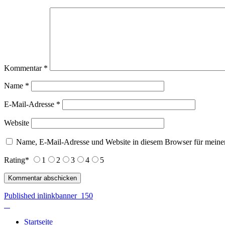
Kommentar
*
Name
*
E-Mail-Adresse
*
Website
Name, E-Mail-Adresse und Website in diesem Browser für meine
Rating
*
1
2
3
4
5
Beitragsnavigation
Published in
linkbanner_150
Startseite