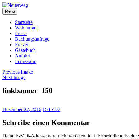
Skip
Neuerweg
to
Menu
content
Startseite
Wohnungen
Preise
Buchungsanfrage
Freizeit
Gästebuch
Anfahrt
Impressum
Previous Image
Next Image
linkbanner_150
Posted
Full
Dezember 27, 2016
150 × 97
on
size
Schreibe einen Kommentar
Deine E-Mail-Adresse wird nicht veröffentlicht.
Erforderliche Felder 