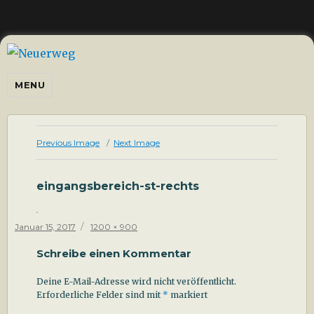
Neuerweg
MENU
Previous Image
Next Image
eingangsbereich-st-rechts
Posted
Full
Januar 15, 2017
1200 × 900
on
size
Schreibe einen Kommentar
Deine E-Mail-Adresse wird nicht veröffentlicht.
Erforderliche Felder sind mit
*
markiert