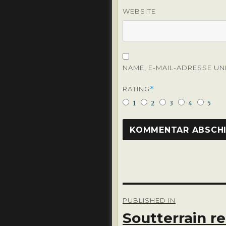
WEBSITE
NAME, E-MAIL-ADRESSE U
RATING
*
1
2
3
4
5
Beitragsnavigation
PUBLISHED IN
Soutterrain r