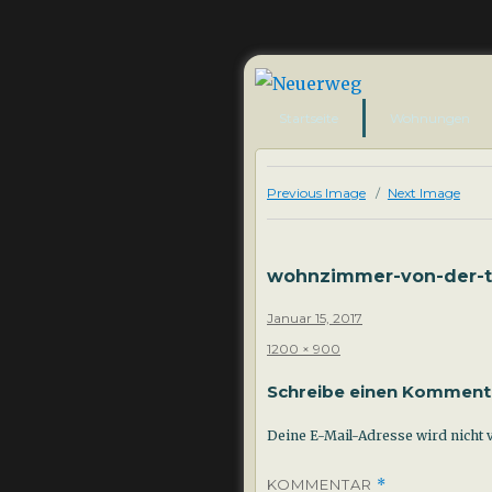
Neuerweg
Startseite
Wohnungen
Previous Image
Next Image
wohnzimmer-von-der-te
Posted
Januar 15, 2017
on
Full
1200 × 900
size
Schreibe einen Komment
Deine E-Mail-Adresse wird nicht v
KOMMENTAR
*